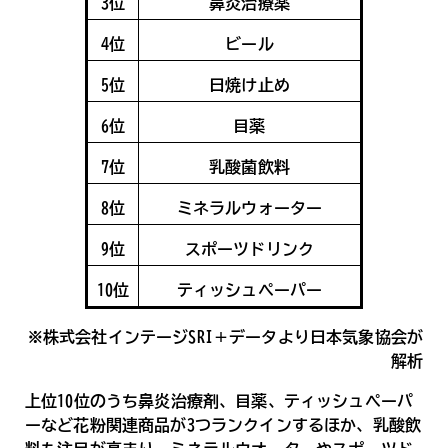
3位
鼻炎治療薬
4位
ビール
5位
日焼け止め
6位
目薬
7位
乳酸菌飲料
8位
ミネラルウォーター
9位
スポーツドリンク
10位
ティッシュペーパー
※株式会社インテージSRI＋データより日本気象協会が
解析
上位10位のうち鼻炎治療剤、目薬、ティッシュペーパ
ーなど花粉関連商品が3つランクインするほか、乳酸飲