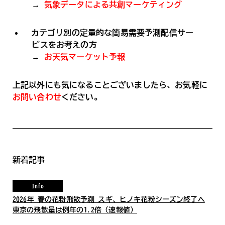
→
気象データによる共創マーケティング
カテゴリ別の定量的な簡易需要予測配信サー
ビスをお考えの方
→
お天気マーケット予報
上記以外にも気になることございましたら、お気軽に
お問い合わせ
ください。
新着記事
Info
2026年 春の花粉飛散予測 スギ、ヒノキ花粉シーズン終了へ
東京の飛散量は例年の1.2倍（速報値）