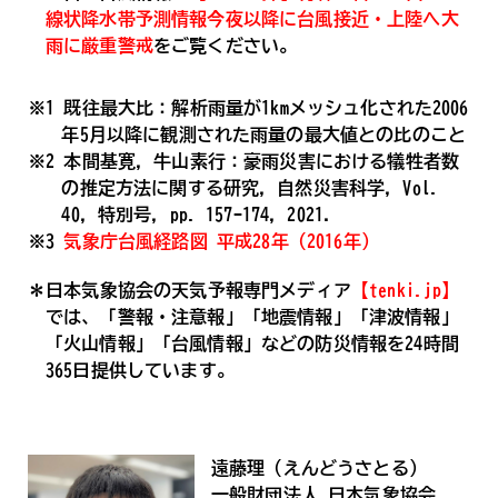
線状降水帯予測情報今夜以降に台風接近・上陸へ大
雨に厳重警戒
をご覧ください。
※1 既往最大比：解析雨量が1kmメッシュ化された2006
年5月以降に観測された雨量の最大値との比のこと
※2 本間基寛，牛山素行：豪雨災害における犠牲者数
の推定方法に関する研究，自然災害科学，Vol.
40，特別号，pp. 157-174，2021．
※3
気象庁台風経路図 平成28年（2016年）
＊日本気象協会の天気予報専門メディア
【tenki.jp】
では、「警報・注意報」「地震情報」「津波情報」
「火山情報」「台風情報」などの防災情報を24時間
365日提供しています。
遠藤理（えんどうさとる）
一般財団法人 日本気象協会