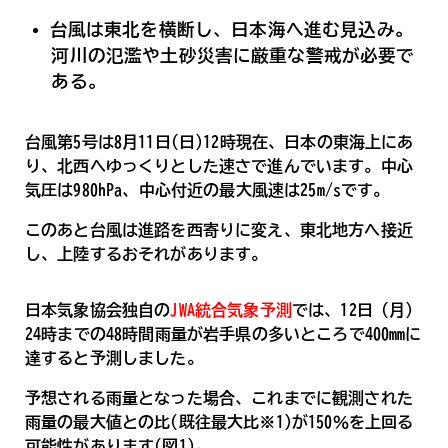
台風は東北を横断し、日本海へ進む見込み。
河川の氾濫や土砂災害に厳重な警戒が必要で
ある。
台風第5号は8月11日(日)12時現在、日本の東海上にあ
り、北西へゆっくりとした速さで進んでいます。中心
気圧は980hPa、中心付近の最大風速は25m/sです。
このあと台風は進路を西寄りに変え、東北地方へ接近
し、上陸するおそれがあります。
日本気象協会独自の
JWA統合気象予測
では、12日（月）
24時までの48時間雨量が岩手県の多いところで400mmに
達すると予測しました。
予想される雨量となった場合、これまでに観測された
雨量の最大値との比(既往最大比※1)が150％を上回る
可能性があります(図1)。