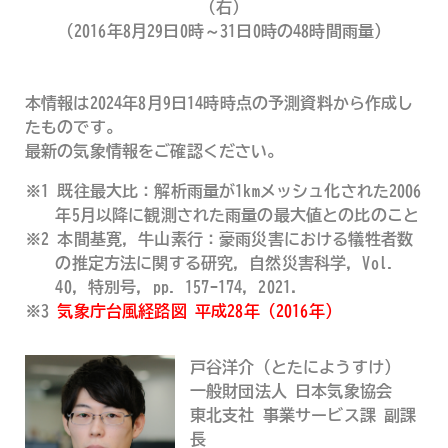
(右)
(2016年8月29日0時～31日0時の48時間雨量)
本情報は2024年8月9日14時時点の予測資料から作成し
たものです。
最新の気象情報をご確認ください。
※1 既往最大比：解析雨量が1kmメッシュ化された2006
年5月以降に観測された雨量の最大値との比のこと
※2 本間基寛，牛山素行：豪雨災害における犠牲者数
の推定方法に関する研究，自然災害科学，Vol.
40，特別号，pp. 157-174，2021．
※3
気象庁台風経路図 平成28年（2016年）
戸谷洋介（とたにようすけ）
一般財団法人 日本気象協会
東北支社 事業サービス課 副課
長