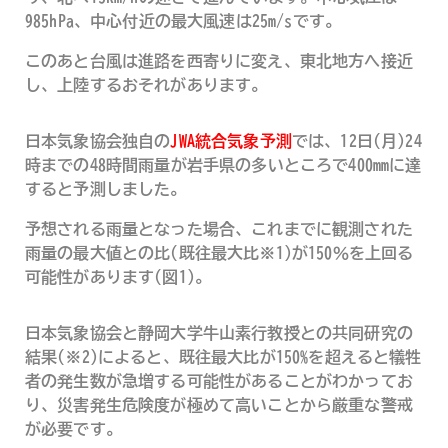
985hPa、中心付近の最大風速は25m/sです。
このあと台風は進路を西寄りに変え、東北地方へ接近
し、上陸するおそれがあります。
日本気象協会独自の
JWA統合気象予測
では、12日(月)24
時までの48時間雨量が岩手県の多いところで400mmに達
すると予測しました。
予想される雨量となった場合、これまでに観測された
雨量の最大値との比(既往最大比※1)が150％を上回る
可能性があります(図1)。
日本気象協会と静岡大学牛山素行教授との共同研究の
結果(※2)によると、既往最大比が150%を超えると犠牲
者の発生数が急増する可能性があることがわかってお
り、災害発生危険度が極めて高いことから厳重な警戒
が必要です。