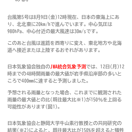
台風第5号は8月9日(金)12時現在、日本の東海上にあ
り、北北東に20km/hで進んでいます。中心気圧は
980hPa、中心付近の最大風速は30m/sです。
このあと台風は進路を西寄りに変え、東北地方や北海
道へ接近または上陸するおそれがあります。
日本気象協会独自の
JWA統合気象予測
では、12日(月)12
時までの48時間雨量の最大値が岩手県沿岸部の多いと
ころで400mmに達すると予測しました。
予想される雨量となった場合、これまでに観測された
雨量の最大値との比(既往最大比※1)が150％を上回る
可能性があります(図1)。
日本気象協会と静岡大学牛山素行教授との共同研究の
結果(※2)によると、既往最大比が150%を超えると犠牲