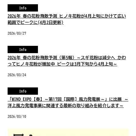
Info
2026年 春の花粉飛散予測 ヒノキ花粉が4月上旬にかけて広い
範囲でピークに(4月2日更新)
2026/03/27
Info
2026年 春の花粉飛散予測（第5報）～スギ花粉は減少へ かわ
ってヒノキ花粉が増加中 ピークは3月下旬から4月上旬～
2026/03/24
Info
「WIND EXPO【春】～第17回 [国際] 風力発電展～」に出展 ～
洋上風力発電事業に関連する最新の取り組みを紹介します～
2026/03/10