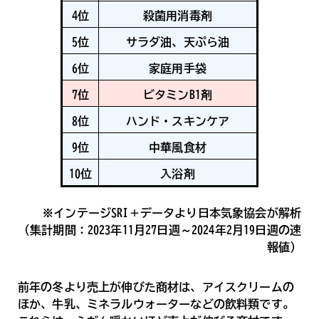
4位
殺菌用消毒剤
5位
サラダ油、天ぷら油
6位
家庭用手袋
7位
ビタミンB1剤
8位
ハンド・スキンケア
9位
中華風食材
10位
入浴剤
※インテージSRI＋データより日本気象協会が解析
（集計期間：2023年11月27日週～2024年2月19日週の速
報値）
前年の冬より売上が伸びた商材は、アイスクリームの
ほか、牛乳、ミネラルウォーターなどの飲料類です。