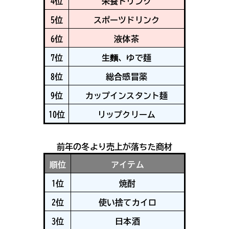
4位
栄養ドリンク
5位
スポーツドリンク
6位
液体茶
7位
生麵、ゆで麺
8位
総合感冒薬
9位
カップインスタント麺
10位
リップクリーム
前年の冬より売上が落ちた商材
順位
アイテム
1位
焼酎
2位
使い捨てカイロ
3位
日本酒