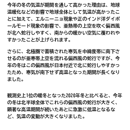
今年の冬の気温が期間を通して高かった理由は、地球
温暖化などの影響で地球全体として気温が高かったこ
とに加えて、エルニーニョ現象や正のインド洋ダイポ
ールモード現象の影響で、亜熱帯の上空を吹く偏西風
が北へ蛇行しやすく、南からの暖かい空気に覆われや
すかったことが上げられます。
さらに、北極圏で蓄積された寒気を中緯度帯に南下さ
せるのが亜寒帯上空を流れる偏西風の蛇行ですが、今
年の冬はこの偏西風が日本付近で北に蛇行しやすかっ
たため、寒気が南下せず高温となった期間が長くなり
ました。
観測史上1位の暖冬となった2020年冬と比べると、今年
の冬は北半球全体でこれらの偏西風の蛇行が大きく、
顕著な高温期間が続いたあとに急激に低温となるな
ど、気温の変動が大きくなりました。