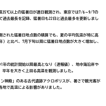
35℃以上の猛暑日が連日観測され、東京では7/6～9/7の
超えて過去最長を記録、猛暑日も22日と過去最多を更新しまし
観測された猛暑日地点数の積算でも、夏の平均気温が特に高
、2022年）と比べ、7月下旬以降に猛暑日地点数が大きく増加し、
891年の統計開始以降最高となり（速報値）、地中海沿岸や
ど、平年を大きく上回る高温を観測しました。
ノン神殿」のある古代遺跡アクロポリスが、暑さで観光客が
各地で高温による影響がありました。