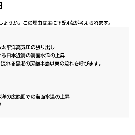
由
しょうか。この理由は主に下記4点が考えられます。
る太平洋高気圧の張り出し
よる日本近海の海面水温の上昇
て流れる黒潮の房総半島以東の流れを呼びます。
平洋の広範囲での海面水温の上昇
昇