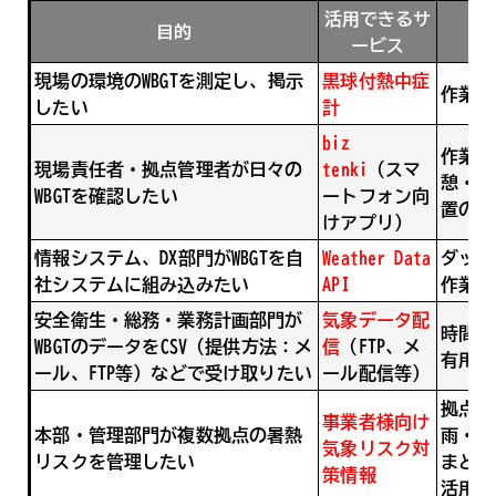
活用できるサ
目的
ービス
現場の環境のWBGTを測定し、掲示
黒球付熱中症
作業環
したい
計
biz
作業前
現場責任者・拠点管理者が日々の
tenki
（スマ
憩・巡
WBGTを確認したい
ートフォン向
置の判
けアプリ）
情報システム、DX部門がWBGTを自
Weather Data
ダッシ
社システムに組み込みたい
API
作業管
安全衛生・総務・業務計画部門が
気象データ配
時間別
WBGTのデータをCSV（提供方法：メ
信
（FTP、メ
有用デ
ール、FTP等）などで受け取りたい
ール配信等）
拠点ご
事業者様向け
本部・管理部門が複数拠点の暑熱
雨・強
気象リスク対
リスクを管理したい
まとめ
策情報
活用