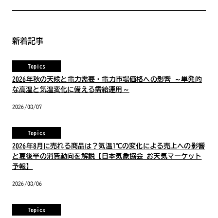
新着記事
Topics
2026年秋の天候と電力需要・電力市場価格への影響 ～単発的
な高温と気温変化に備える需給運用～
2026/08/07
Topics
2026年8月に売れる商品は？気温1℃の変化による売上への影響
と夏後半の消費動向を解説【日本気象協会 お天気マーケット
予報】
2026/08/06
Topics