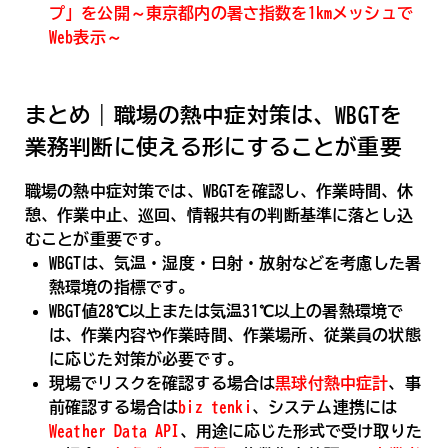
プ」を公開～東京都内の暑さ指数を1kmメッシュで
Web表示～
まとめ｜職場の熱中症対策は、WBGTを
業務判断に使える形にすることが重要
職場の熱中症対策では、WBGTを確認し、作業時間、休
憩、作業中止、巡回、情報共有の判断基準に落とし込
むことが重要です。
WBGTは、気温・湿度・日射・放射などを考慮した暑
熱環境の指標です。
WBGT値28℃以上または気温31℃以上の暑熱環境で
は、作業内容や作業時間、作業場所、従業員の状態
に応じた対策が必要です。
現場でリスクを確認する場合は
黒球付熱中症計
、事
前確認する場合は
biz tenki
、システム連携には
Weather Data API
、用途に応じた形式で受け取りた