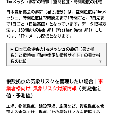
1kmメッシュWBGTの特徴｜空間粒度・時間粒度の比較
日本気象協会のWBGT（暑さ指数）は、空間粒度は1kmメ
ッシュ、時間粒度は72時間先まで1時間ごと、7日先ま
で1日ごと（日最高値）となっています。データ取得方
法は、JSON形式のWeb API（Weather Data API）もし
くは、FTP・メール配信となります。
日本気象協会の1kmメッシュのWBGT（暑さ指
数）と環境省「熱中症予防情報サイト」の暑さ指
数の比較
複数拠点の気象リスクを管理したい場合｜
事
業者様向け 気象リスク対策情報
（実況推定
値・予測値）
工場、物流拠点、建設現場、施設など、複数拠点を管
理する企業では、拠点ごとの暑熱リスクを把握するこ