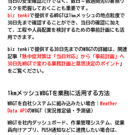
当日の安全確認だけでなく、数日～数週間先の暑熱リ
スクを把握しておくことも重要です。
biz tenki
で提供するWBGTは1㎞メッシュの地点粒度で
30日先まで確認することができ、当日の確認に加え
て、工程や人員配置を検討するための事前計画にも活
用できます。
biz tenkiで提供する30日先までのWBGTの詳細は、関連
記事「
熱中症対策は「当日対応」から「事前計画」へ
30日先WBGTで変わる業務計画と意思決定のポイント
」
をご覧ください。
1kmメッシュWBGTを業務に活用する方法
WBGTを自社システムに組み込みたい場合｜
Weather
Data API
のWBGT（実況推定値・予測値）
WBGTを社内ダッシュボード、作業管理システム、従業
員向けアプリ、PUSH通知などに連携したい場合は、