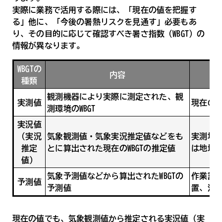
実際に業務で活用する際には、「現在の値を把握す
る」他に、「今後の暑熱リスクを見通す」必要もあ
り、その目的に応じて確認すべき暑さ指数（WBGT）の
情報が異なります。
WBGTの
内容
種類
観測機器により実際に測定された、観
実測値
現在の
測環境のWBGT
実況値
（実況
気象観測値・気象実況推定値などをも
実測地
推定
とに算出された現在のWBGTの推定値
は地域
値）
気象予測値などから算出されたWBGTの
作業計
予測値
予測値
置、注
現在の値でも、気象観測値から推定される実況値（実