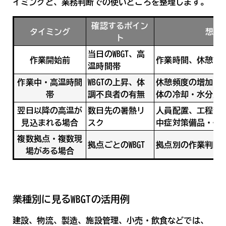
イミングと、業務判断での使いどころを整理します。
確認するポイン
タイミング
想定
ト
当日のWBGT、高
作業開始前
作業時間、休憩計
温時間帯
作業中・高温時間
WBGTの上昇、体
休憩頻度の増加、
帯
調不良者の有無
体の冷却・水分/
翌日以降の高温が
数日先の暑熱リ
人員配置、工程変
見込まれる場合
スク
中症対策備品・休
複数拠点・複数現
拠点ごとのWBGT
拠点別の作業判断
場がある場合
業種別に見るWBGTの活用例
建設、物流、製造、施設管理、小売・飲食などでは、