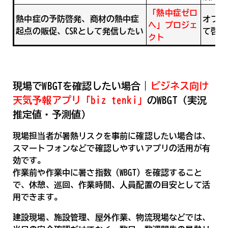
「熱中症ゼロ
熱中症の予防啓発、商材の熱中症
オフィ
へ」プロジェ
起点の販促、CSRとして発信したい
て啓発
クト
現場でWBGTを確認したい場合｜
ビジネス向け
天気予報アプリ「biz tenki」
のWBGT（実況
推定値・予測値）
現場担当者が暑熱リスクを事前に確認したい場合は、
スマートフォンなどで確認しやすいアプリの活用が有
効です。
作業前や作業中に暑さ指数（WBGT）を確認すること
で、休憩、巡回、作業時間、人員配置の目安として活
用できます。
建設現場、施設管理、屋外作業、物流現場などでは、