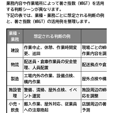
業務内容や作業場所によって暑さ指数（WBGT）を活用
する判断シーンが異なります。
下記の表では、業種・業務ごとに想定される判断の例
と、暑さ指数（WBGT）の活用例を整理します。
業種・
想定される判断の例
WB
業務
作業中止、休憩、作業時間変
現場ごとのWBG
建設
更、巡回
作業内容を調整
配送員・倉庫作業員の安全管
物流
配送拠点や倉庫
理、人員配置
工場内外の作業、設備点検、
製造
屋外点検や構内
構内作業
施設管
警備、清掃、屋外点検、イベ
施設周辺のWBG
理
ント運営
応を調整
小売・
搬入作業、屋外対応、従業員
店舗周辺の暑熱
飲食
への注意喚起
予測