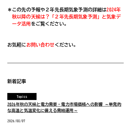
＊この先の予報や２年先長期気象予測の詳細は
2024年
秋以降の天候は？「２年先長期気象予測」と気象デ
ータ活用
をご覧ください。
お気軽に
お問い合わせ
ください。
新着記事
Topics
2026年秋の天候と電力需要・電力市場価格への影響 ～単発的
な高温と気温変化に備える需給運用～
2026/08/07