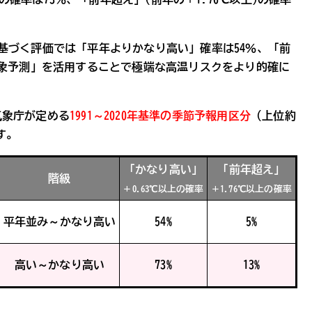
年）に基づく評価では「平年よりかなり高い」確率は54％、「前
気象予測」を活用することで極端な高温リスクをより的確に
 気象庁が定める
1991～2020年基準の季節予報用区分
（上位約
す。
「かなり高い」
「前年超え」
階級
＋0.63℃以上の確率
＋1.76℃以上の確率
平年並み～かなり高い
54%
5%
高い～かなり高い
73%
13%