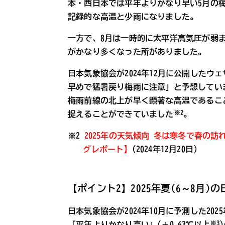
本・西日本では平年よりかなり早い5月の梅
記録的な高温と少雨になりました。
一方で、8月は一時的に太平洋高気圧が弱
がかなり多くなった所がありました。
日本気象協会が2024年12月に公開したウ
早めで猛暑戻り梅雨に注意」と予想してい
梅雨前線の北上が早く顕著な高温であるこ
※2
捉えることができていました
。
※2
2025年の天気傾向 冬は寒冬で春の
グレポート】
(2024年12月20日)
【ポイント2】2025年夏(6～8月)
日本気象協会が2024年10月に予測した2025
※3
「平年よりかなり高い」(＋0.63℃以上