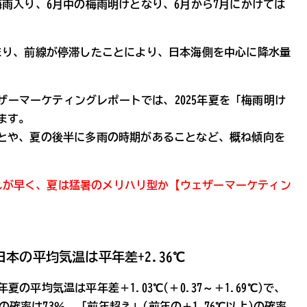
雨入り、6月中の梅雨明けとなり、6月から7月にかけては
まり、前線が停滞したことにより、日本海側を中心に降水量
ェザーマーケティングレポートでは、2025年夏を「梅雨明け
ます。
とや、夏の後半に多雨の時期があることなど、概ね傾向を
訪れが早く、夏は猛暑のメリハリ型か【ウェザーマーケティン
の日本の平均気温は平年差+2.36℃
年夏の平均気温は平年差＋1.03℃(＋0.37～＋1.69℃)で、
)の確率は73％、「前年超え」(前年の＋1.76℃以上)の確率