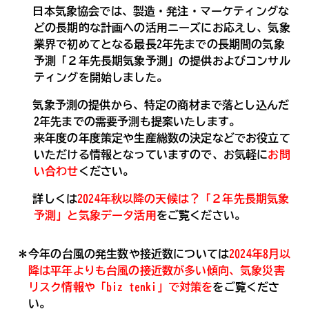
日本気象協会では、製造・発注・マーケティングな
どの長期的な計画への活用ニーズにお応えし、気象
業界で初めてとなる最長2年先までの長期間の気象
予測「２年先長期気象予測」の提供およびコンサル
ティングを開始しました。
気象予測の提供から、特定の商材まで落とし込んだ
2年先までの需要予測も提案いたします。
来年度の年度策定や生産総数の決定などでお役立て
いただける情報となっていますので、お気軽に
お問
い合わせ
ください。
詳しくは
2024年秋以降の天候は？「２年先長期気象
予測」と気象データ活用
をご覧ください。
＊今年の台風の発生数や接近数については
2024年8月以
降は平年よりも台風の接近数が多い傾向、気象災害
リスク情報や「biz tenki」で対策を
をご覧くださ
い。